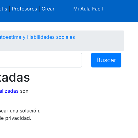
tis
|
Profesores
|
Crear
Mi Aula Facil
toestima y Habilidades sociales
Buscar
zadas
alizadas
son:
car una solución.
e privacidad.