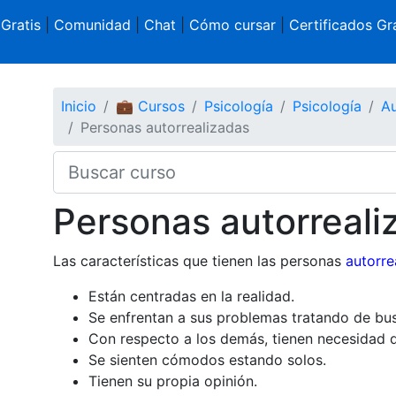
 Gratis
|
Comunidad
|
Chat
|
Cómo cursar
|
Certificados Gra
Inicio
💼 Cursos
Psicología
Psicología
Au
Personas autorrealizadas
Personas autorreali
Las características que tienen las personas
autorre
Están centradas en la realidad.
Se enfrentan a sus problemas tratando de bus
Con respecto a los demás, tienen necesidad d
Se sienten cómodos estando solos.
Tienen su propia opinión.