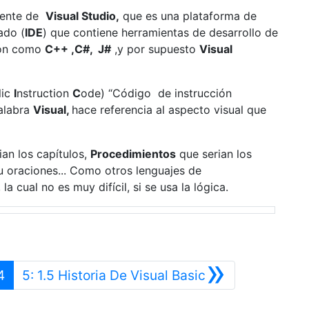
nente de
Visual Studio,
que es una plataforma de
ado (
IDE
) que contiene herramientas de desarrollo de
ión como
C++ ,C#, J#
,y por supuesto
Visual
lic
I
nstruction
C
ode) “Código de instrucción
palabra
Visual,
hace referencia al aspecto visual que
ian los capítulos,
Procedimientos
que serian los
u oraciones... Como otros lenguajes de
a cual no es muy difícil, si se usa la lógica.
»
erior
Siguiente
4
5: 1.5 Historia De Visual Basic