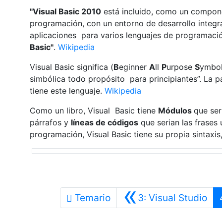
"Visual Basic 2010
está incluido, como un compo
programación, con un entorno de desarrollo integr
aplicaciones para varios lenguajes de programac
Basic"
.
Wikipedia
Visual Basic significa (
B
eginner
A
ll
P
urpose
S
ymbo
simbólica todo propósito para principiantes”. La 
tiene este lenguaje.
Wikipedia
Como un libro, Visual Basic tiene
Módulos
que ser
párrafos y
líneas de códigos
que serian las frases 
programación, Visual Basic tiene su propia sintaxis, l
«
Ant
Temario
3: Visual Studio