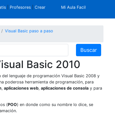
tis
|
Profesores
|
Crear
Mi Aula Facil
Visual Basic paso a paso
Buscar
Visual Basic 2010
n del lenguaje de programación Visual Basic 2008 y
 una poderosa herramienta de programación, para
m
,
aplicaciones web
,
aplicaciones de consola
y para
os (
POO
) en donde como su nombre lo dice, se
ramación.