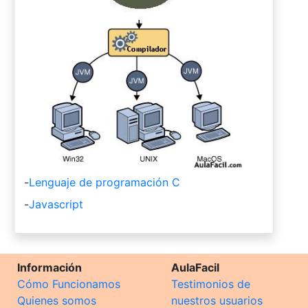
-
Lenguaje de programación C
-
Javascript
Información
AulaFacil
Cómo Funcionamos
Testimonios de
Quienes somos
nuestros usuarios