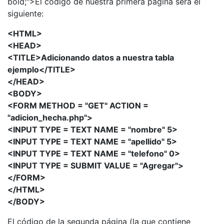
bold;">El código de nuestra primera página será el
siguiente:
<HTML>
<HEAD>
<TITLE>Adicionando datos a nuestra tabla
ejemplo</TITLE>
</HEAD>
<BODY>
<FORM METHOD = "GET" ACTION =
"adicion_hecha.php">
<INPUT TYPE = TEXT NAME = "nombre" 5>
<INPUT TYPE = TEXT NAME = "apellido" 5>
<INPUT TYPE = TEXT NAME = "telefono" 0>
<INPUT TYPE = SUBMIT VALUE = "Agregar">
</FORM>
</HTML>
</BODY>
El código de la segunda página (la que contiene