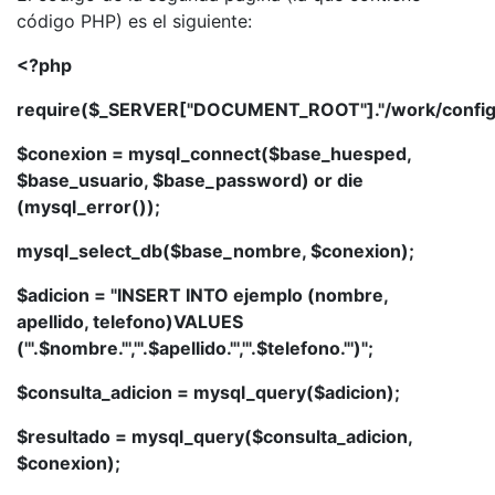
código PHP) es el siguiente:
<?php
require($_SERVER["DOCUMENT_ROOT"]."/work/configu
$conexion = mysql_connect($base_huesped,
$base_usuario, $base_password) or die
(mysql_error());
mysql_select_db($base_nombre, $conexion);
$adicion = "INSERT INTO ejemplo (nombre,
apellido, telefono)VALUES
('".$nombre."','".$apellido."','".$telefono."')";
$consulta_adicion = mysql_query($adicion);
$resultado = mysql_query($consulta_adicion,
$conexion);