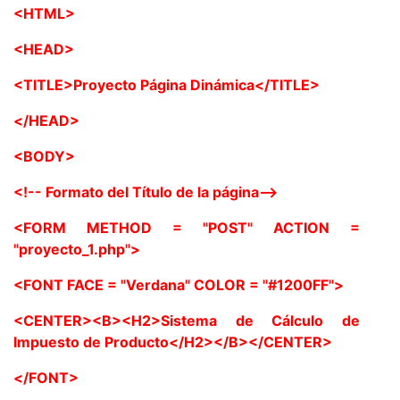
<HTML>
<HEAD>
<TITLE>Proyecto Página Dinámica</TITLE>
</HEAD>
<BODY>
<!-- Formato del Título de la página-->
<FORM METHOD = "POST" ACTION =
"proyecto_1.php">
<FONT FACE = "Verdana" COLOR = "#1200FF">
<CENTER><B><H2>Sistema de Cálculo de
Impuesto de Producto</H2></B></CENTER>
</FONT>