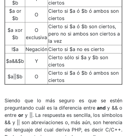
$b
ciertos
$a or
Cierto si $a ó $b ó ambos son
O
$b
ciertos
Cierto si $a ó $b son ciertos,
$a xor
O
pero no si ambos son ciertos a
$b
exclusiva
la vez
!$a
Negación
Cierto si $a no es cierto
Cierto sólo si $a y $b son
$a&&$b
Y
ciertos
Cierto si $a ó $b ó ambos son
$a||$b
O
ciertos
Siendo que lo más seguro es que se estén
preguntando cuál es la diferencia entre
and
y && o
entre
or
y ||. La respuesta es sencilla, los símbolos
&& y || son abreviaciones o, más aún, son herencia
del lenguaje del cual deriva PHP, es decir C/C++.