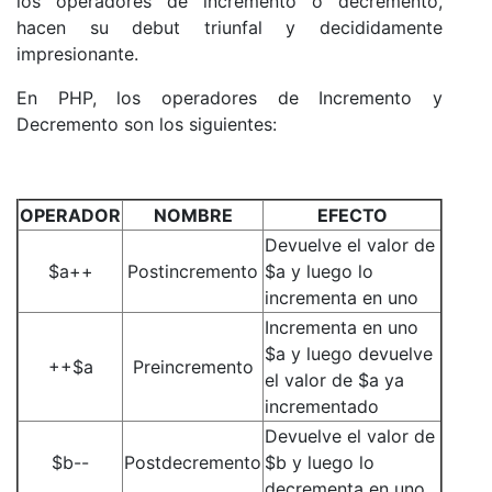
los operadores de incremento o decremento,
hacen su debut triunfal y decididamente
impresionante.
En PHP, los operadores de Incremento y
Decremento son los siguientes:
OPERADOR
NOMBRE
EFECTO
Devuelve el valor de
$a++
Postincremento
$a y luego lo
incrementa en uno
Incrementa en uno
$a y luego devuelve
++$a
Preincremento
el valor de $a ya
incrementado
Devuelve el valor de
$b--
Postdecremento
$b y luego lo
decrementa en uno