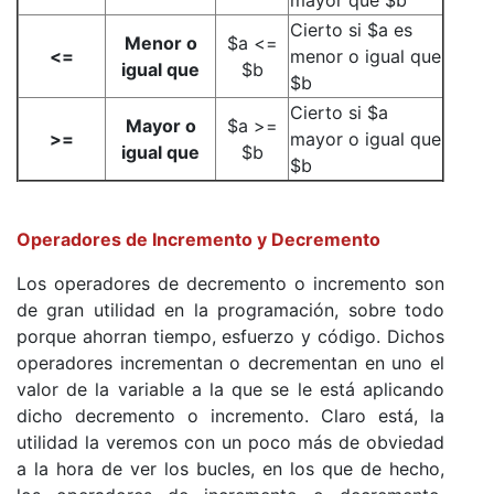
Cierto si $a es
Menor o
$a <=
<=
menor o igual que
igual que
$b
$b
Cierto si $a
Mayor o
$a >=
>=
mayor o igual que
igual que
$b
$b
Operadores de Incremento y Decremento
Los operadores de decremento o incremento son
de gran utilidad en la programación, sobre todo
porque ahorran tiempo, esfuerzo y código. Dichos
operadores incrementan o decrementan en uno el
valor de la variable a la que se le está aplicando
dicho decremento o incremento. Claro está, la
utilidad la veremos con un poco más de obviedad
a la hora de ver los bucles, en los que de hecho,