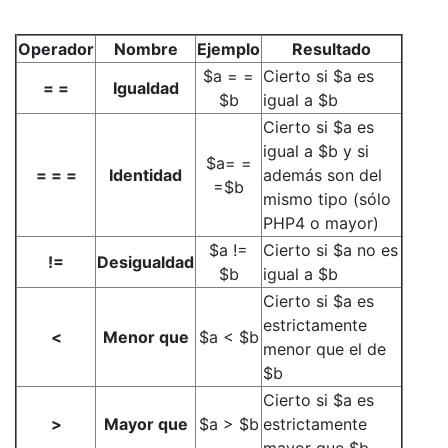
Operador
Nombre
Ejemplo
Resultado
$a = =
Cierto si $a es
= =
Igualdad
$b
igual a $b
Cierto si $a es
igual a $b y si
$a= =
= = =
Identidad
además son del
=$b
mismo tipo (sólo
PHP4 o mayor)
$a !=
Cierto si $a no es
!=
Desigualdad
$b
igual a $b
Cierto si $a es
estrictamente
<
Menor que
$a < $b
menor que el de
$b
Cierto si $a es
>
Mayor que
$a > $b
estrictamente
mayor que $b