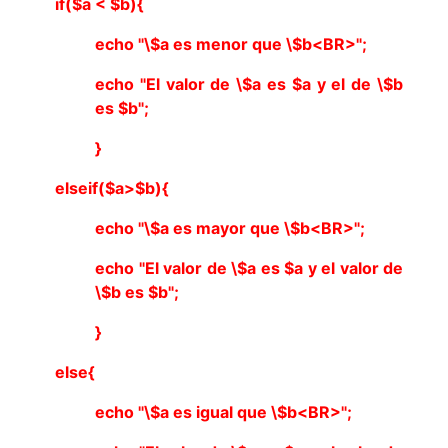
if($a < $b){
echo "\$a es menor que \$b<BR>";
echo "El valor de \$a es $a y el de \$b
es $b";
}
elseif($a>$b){
echo "\$a es mayor que \$b<BR>";
echo "El valor de \$a es $a y el valor de
\$b es $b";
}
else{
echo "\$a es igual que \$b<BR>";