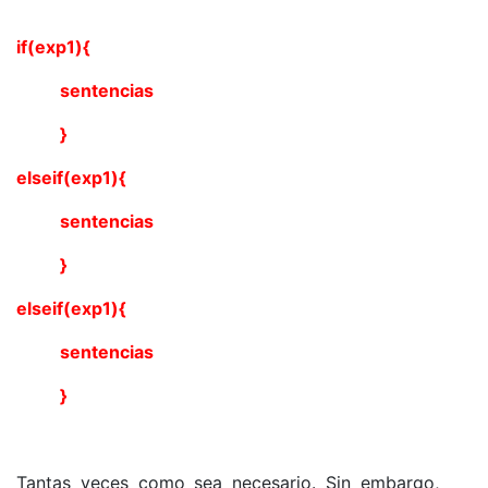
if(exp1){
sentencias
}
elseif(exp1){
sentencias
}
elseif(exp1){
sentencias
}
Tantas veces como sea necesario. Sin embargo,