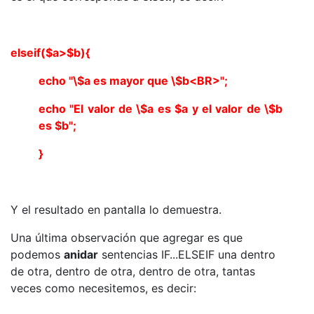
elseif($a>$b){
echo "\$a es mayor que \$b<BR>";
echo "El valor de \$a es $a y el valor de \$b
es $b";
}
Y el resultado en pantalla lo demuestra.
Una última observación que agregar es que
podemos
anidar
sentencias IF...ELSEIF una dentro
de otra, dentro de otra, dentro de otra, tantas
veces como necesitemos, es decir: