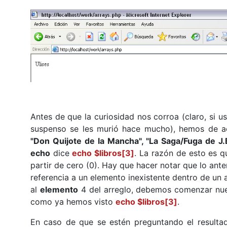
Antes de que la curiosidad nos corroa (claro, si 
suspenso se les murió hace mucho), hemos de acl
"Don Quijote de la Mancha", "La Saga/Fuga de J.B.
echo
dice
echo $libros[3]
. La razón de esto es 
partir de cero (0). Hay que hacer notar que lo an
referencia a un elemento inexistente dentro de un ar
al
elemento
4 del arreglo, debemos comenzar nues
como ya hemos visto
echo $libros[3]
.
En caso de que se estén preguntando el resulta