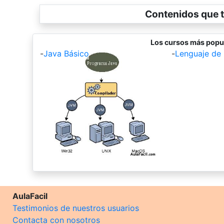
Contenidos que t
Los cursos más popu
-
Java Básico
-
Lenguaje de
AulaFacil
Testimonios de nuestros usuarios
Contacta con nosotros