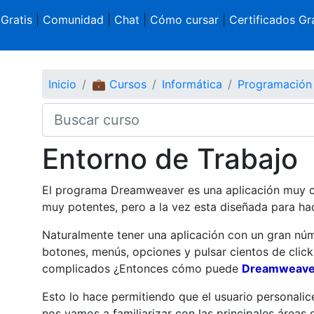
 Gratis
|
Comunidad
|
Chat
|
Cómo cursar
|
Certificados Gra
Inicio
💼 Cursos
Informática
Programación
Entorno de Trabajo
El programa
Dreamweaver
es una aplicación muy 
muy potentes, pero a la vez esta diseñada para ha
Naturalmente tener una aplicación con un gran nú
botones, menús, opciones y pulsar cientos de click
complicados ¿Entonces cómo puede
Dreamweav
Esto lo hace permitiendo que el usuario personalice
nos vamos a familiarizar con las principales áreas