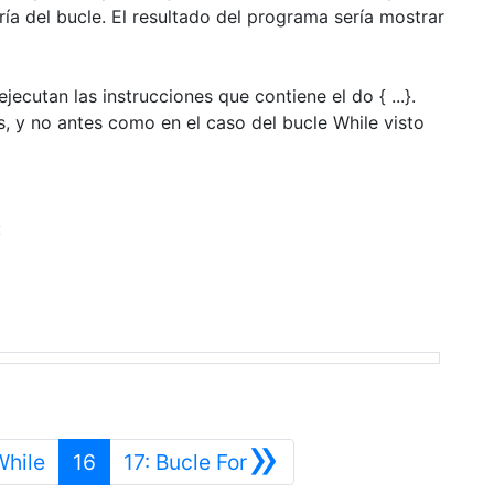
ía del bucle. El resultado del programa sería mostrar
ecutan las instrucciones que contiene el do { ...}.
 y no antes como en el caso del bucle While visto
:
»
Anterior
Siguiente
While
16
17: Bucle For