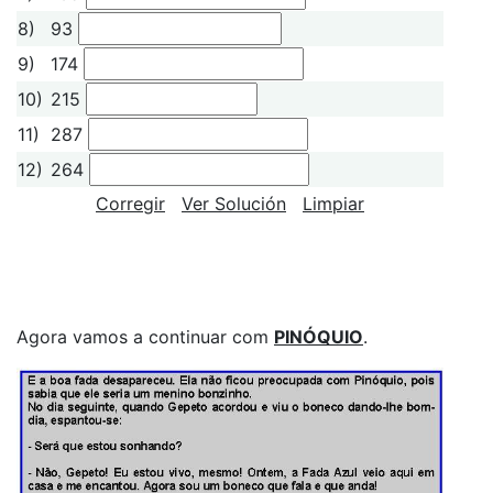
8)
93
9)
174
10)
215
11)
287
12)
264
Corregir
Ver Solución
Limpiar
Agora vamos a continuar com
PINÓQUIO
.