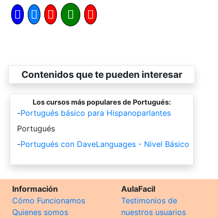
Contenidos que te pueden interesar
Los cursos más populares de Portugués:
-
Portugués básico para Hispanoparlantes
-
Portugués
-
Portugués con DaveLanguages - Nivel Básico
Información
AulaFacil
Cómo Funcionamos
Testimonios de
Quienes somos
nuestros usuarios