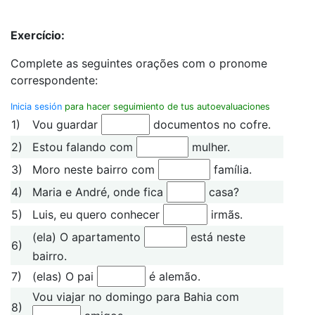
Exercício:
Complete as seguintes orações com o pronome
correspondente:
Inicia sesión
para hacer seguimiento de tus autoevaluaciones
1)
Vou guardar
documentos no cofre.
2)
Estou falando com
mulher.
3)
Moro neste bairro com
família.
4)
Maria e André, onde fica
casa?
5)
Luis, eu quero conhecer
irmãs.
(ela) O apartamento
está neste
6)
bairro.
7)
(elas) O pai
é alemão.
Vou viajar no domingo para Bahia com
8)