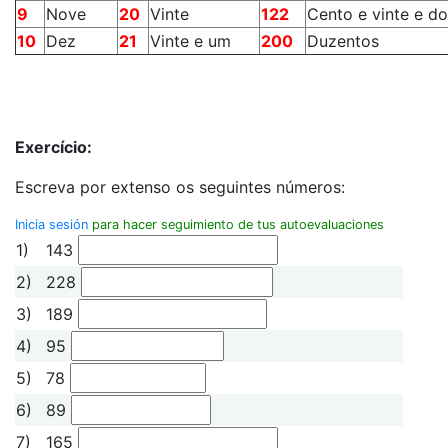
9
Nove
20
Vinte
122
Cento e vinte e do
10
Dez
21
Vinte e um
200
Duzentos
Exercício:
Escreva por extenso os seguintes números:
Inicia sesión
para hacer seguimiento de tus autoevaluaciones
1)
143
2)
228
3)
189
4)
95
5)
78
6)
89
7)
165