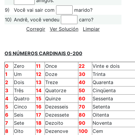
amigos.
9)
Você vai sair com
marido?
10)
Andrê, você vendeu
carro?
Corregir
Ver Solución
Limpiar
OS NÚMEROS CARDINAIS 0-200
0
Zero
11
Once
22
Vinte e dois
1
Um
12
Doze
30
Trinta
2
Dois
13
Treze
40
Quarenta
3
Três
14
Quatorze
50
Cinqüenta
4
Quatro
15
Quinze
60
Sessenta
5
Cinco
16
Dezesseis
70
Setenta
6
Seis
17
Dezessete
80
Oitenta
7
Sete
18
Dezoito
90
Noventa
8
Oito
19
Dezenove
100
Cem