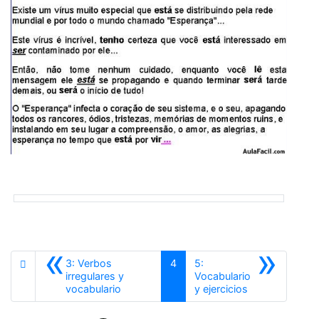
«
»
3: Verbos
4
5:
irregulares y
Vocabulario
Anterior
Siguiente
vocabulario
y ejercicios