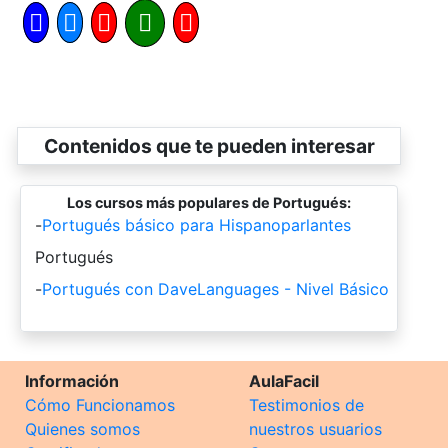
Contenidos que te pueden interesar
Los cursos más populares de Portugués:
-
Portugués básico para Hispanoparlantes
-
Portugués
-
Portugués con DaveLanguages - Nivel Básico
Información
AulaFacil
Cómo Funcionamos
Testimonios de
Quienes somos
nuestros usuarios