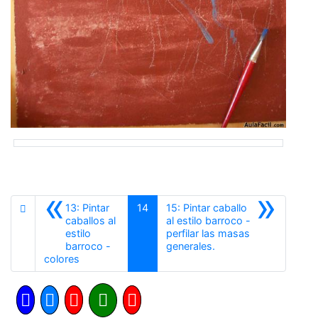
«
»
13: Pintar
14
15: Pintar caballo
caballos al
al estilo barroco -
estilo
perfilar las masas
Siguiente
barroco -
generales.
Anterior
colores