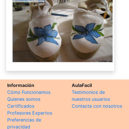
Información
AulaFacil
Cómo Funcionamos
Testimonios de
Quienes somos
nuestros usuarios
Certificados
Contacta con nosotros
Profesores Expertos
Preferencias de
privacidad