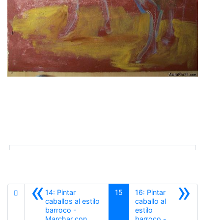
«
»
14: Pintar
15
16: Pintar
caballos al estilo
caballo al
barroco -
estilo
Marchar con
barroco -