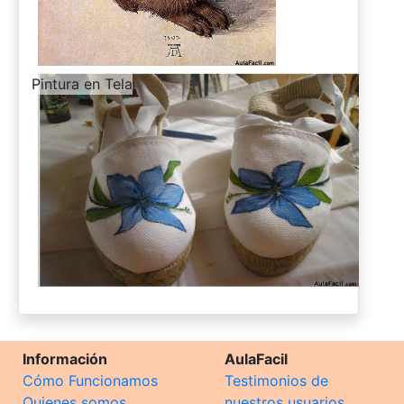
-
Pintura en Tela
Información
AulaFacil
Cómo Funcionamos
Testimonios de
Quienes somos
nuestros usuarios