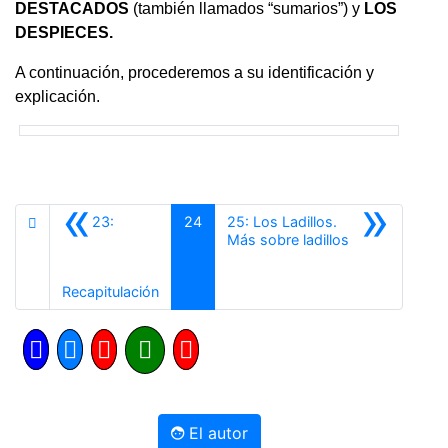
DESTACADOS
(también llamados “sumarios”) y
LOS
DESPIECES.
A continuación, procederemos a su identificación y
explicación.
«
»
23:
24
25: Los Ladillos.
Siguiente
Más sobre ladillos
Anterior
Recapitulación
El autor