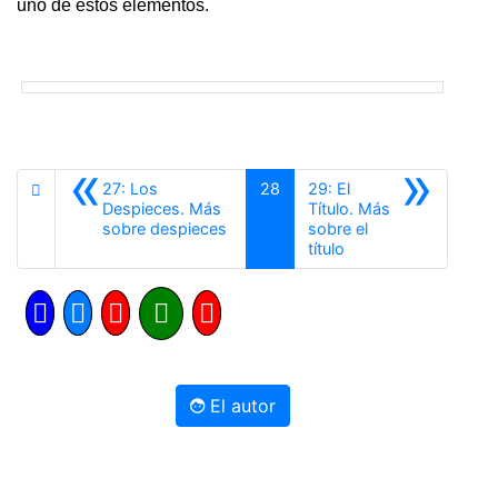
uno de estos elementos.
«
»
27: Los
28
29: El
Despieces. Más
Título. Más
Anterior
sobre despieces
sobre el
Siguiente
título
El autor