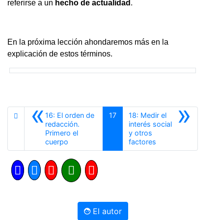
referirse a un
hecho de actualidad
.
En la próxima lección ahondaremos más en la
explicación de estos términos.
«
»
16: El orden de
17
18: Medir el
redacción.
interés social
Primero el
y otros
Anterior
Siguiente
cuerpo
factores
El autor