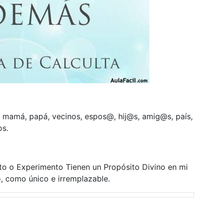
a, mamá, papá, vecinos, espos@, hij@s, amig@s, país,
os.
to o Experimento Tienen un Propósito Divino en mi
 como único e irremplazable.