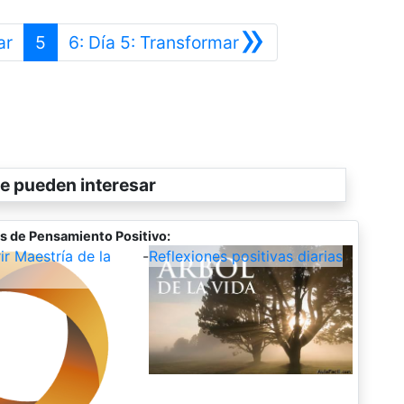
»
Anterior
Siguiente
ar
5
6: Día 5: Transformar
e pueden interesar
s de Pensamiento Positivo:
r Maestría de la
-
Reflexiones positivas diarias