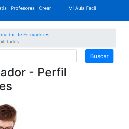
tis
|
Profesores
|
Crear
Mi Aula Facil
rmador de Formadores
bilidades
Buscar
dor - Perfil
des