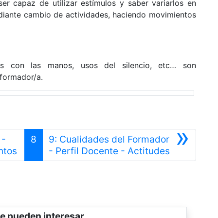
er capaz de utilizar estímulos y saber variarlos en
diante cambio de actividades, haciendo movimientos
nes con las manos, usos del silencio, etc… son
 formador/a.
»
 -
8
9: Cualidades del Formador
Anterior
Siguiente
ntos
- Perfil Docente - Actitudes
e pueden interesar