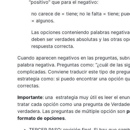
“positivo” que para el negativo:
no carece de = tiene; no le falta = tiene; p
= algunos.
Las opciones conteniendo palabras negativas
deben ser verdades absolutas y las otras op
respuesta correcta.
Cuando aparecen negativos en las preguntas, subray
palabra negativa. Preguntas como: “¿cuál de las si
complicadas. Conviene traducir este tipo de pregu
estrategia como: si puedo encontrar una opción qu
correctas.
Importante
:
una estrategia muy útil es leer el enu
tratar cada opción como una pregunta de Verdader
verdadera. Las preguntas de múltiple opción son
p
formato de opciones
.
TERCER PASO: revisión final. Si hay que camb