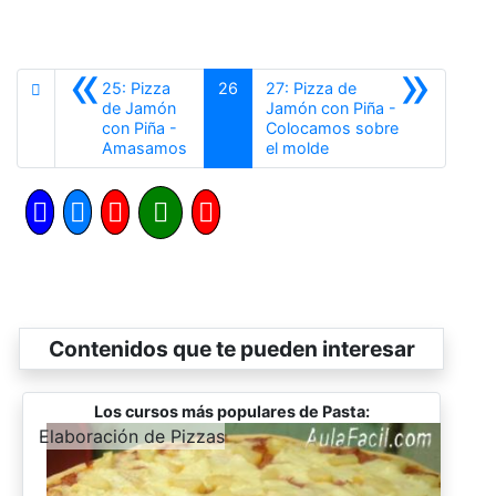
«
»
25: Pizza
26
27: Pizza de
de Jamón
Jamón con Piña -
con Piña -
Colocamos sobre
Anterior
Siguiente
Amasamos
el molde
Contenidos que te pueden interesar
Los cursos más populares de Pasta:
-
Elaboración de Pizzas