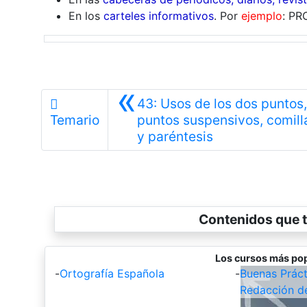
En los
carteles informativos
. Por
ejemplo
: PR
«
43: Usos de los dos puntos,
Temario
puntos suspensivos, comill
Anterior
y paréntesis
Contenidos que t
Los cursos más pop
-
Ortografía Española
-
Buenas Práct
Redacción d