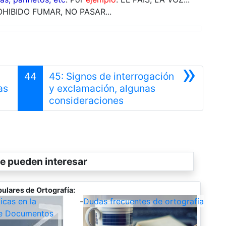
OHIBIDO FUMAR, NO PASAR...
»
44
45: Signos de interrogación
as
y exclamación, algunas
Siguiente
consideraciones
e pueden interesar
ulares de Ortografía:
icas en la
-
Dudas frecuentes de ortografía
e Documentos