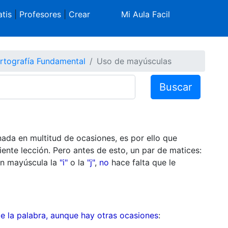
tis
|
Profesores
|
Crear
Mi Aula Facil
rtografía Fundamental
Uso de mayúsculas
Buscar
nada en multitud de ocasiones, es por ello que
nte lección. Pero antes de esto, un par de matices:
n mayúscula la
"i"
o la
"j"
,
no
hace falta que le
de la palabra, aunque hay otras ocasiones
: