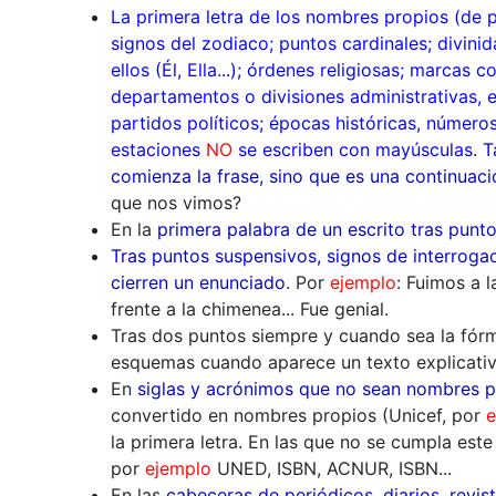
La primera letra de los nombres propios (de p
signos del zodiaco; puntos cardinales; divini
ellos (Él, Ella...); órdenes religiosas; marca
departamentos o divisiones administrativas, 
partidos políticos; épocas históricas, número
estaciones
NO
se escriben con mayúsculas
.
Ta
comienza la frase, sino que es una continuac
que nos vimos?
En la
primera palabra de un escrito tras punt
Tras puntos suspensivos, signos de interroga
cierren un enunciado
. Por
ejemplo
: Fuimos a 
frente a la chimenea... Fue genial.
Tras dos puntos siempre y cuando sea la fórmul
esquemas cuando aparece un texto explicativ
En
siglas y acrónimos que no sean nombres pr
convertido en nombres propios (Unicef, por
e
la primera letra. En las que no se cumpla es
por
ejemplo
UNED, ISBN, ACNUR, ISBN...
En las
cabeceras de periódicos, diarios, revist