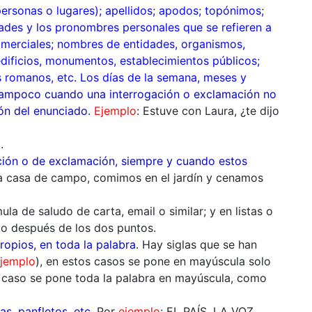
ersonas o lugares); apellidos; apodos; topónimos;
dades y los pronombres personales que se refieren a
s comerciales; nombres de entidades, organismos,
edificios, monumentos, establecimientos públicos;
s romanos, etc. Los días de la semana, meses y
mpoco cuando una interrogación o exclamación no
ión del enunciado
.
Ejemplo
: Estuve con Laura, ¿te dijo
o
.
ción o de exclamación, siempre y cuando estos
la casa de campo, comimos en el jardín y cenamos
a de saludo de carta, email o similar; y en listas o
o después de los dos puntos.
opios, en toda la palabra
. Hay siglas que se han
jemplo
), en estos casos se pone en mayúscula solo
te caso se pone toda la palabra en mayúscula, como
as, panfletos, etc
. Por
ejemplo
: EL PAÍS, LA VOZ...