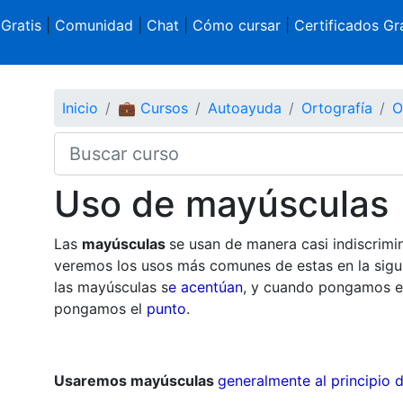
 Gratis
|
Comunidad
|
Chat
|
Cómo cursar
|
Certificados Gra
Inicio
💼 Cursos
Autoayuda
Ortografía
O
Uso de mayúsculas
Las
mayúsculas
se usan de manera casi indiscrimi
veremos los usos más comunes de estas en la siguie
las mayúsculas s
e acentúan
, y cuando pongamos e
pongamos el
punto
.
Usaremos mayúsculas
generalmente al principio 