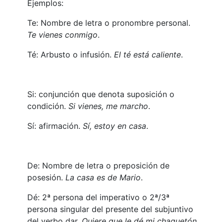
Ejemplos:
Te: Nombre de letra o pronombre personal.
Te vienes conmigo
.
Té: Arbusto o infusión.
El té está caliente
.
Si: conjunción que denota suposición o
condición.
Si vienes, me marcho
.
Sí: afirmación.
Sí, estoy en casa
.
De: Nombre de letra o preposición de
posesión.
La casa es de Mario
.
Dé: 2ª persona del imperativo o 2ª/3ª
persona singular del presente del subjuntivo
del verbo dar.
Quiere que le dé mi chaquetón
.