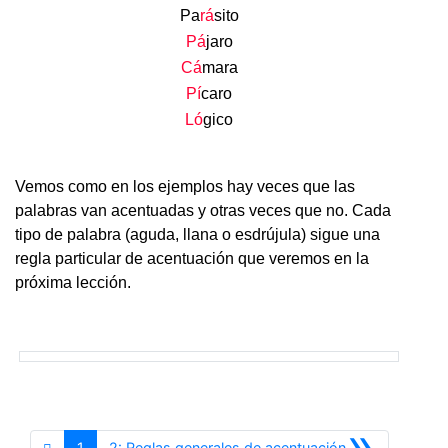
Pa
rá
sito
Pá
jaro
Cá
mara
Pí
caro
Ló
gico
.
Vemos como en los ejemplos hay veces que las
palabras van acentuadas y otras veces que no. Cada
tipo de palabra (aguda, llana o esdrújula) sigue una
regla particular de acentuación que veremos en la
próxima lección.
»
Siguiente
1
2: Reglas generales de acentuación