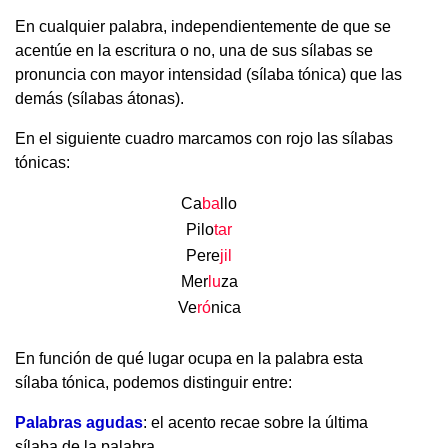
En cualquier palabra, independientemente de que se
acentúe en la escritura o no, una de sus sílabas se
pronuncia con mayor intensidad (sílaba tónica) que las
demás (sílabas átonas).
En el siguiente cuadro marcamos con rojo las sílabas
tónicas:
Ca
ba
llo
Pilo
tar
Pere
jil
Mer
lu
za
Ve
ró
nica
.
En función de qué lugar ocupa en la palabra esta
sílaba tónica, podemos distinguir entre:
Palabras agudas
: el acento recae sobre la última
sílaba de la palabra.