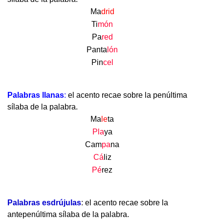
Ma
drid
Ti
món
Pa
red
Panta
lón
Pin
cel
.
Palabras llanas
:
el acento recae sobre la penúltima
sílaba de la palabra.
Ma
le
ta
Pla
ya
Cam
pa
na
Cá
liz
Pé
rez
.
Palabras esdrújulas
: el acento recae sobre la
antepenúltima sílaba de la palabra.