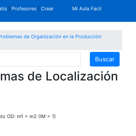
tis
|
Profesores
|
Crear
Mi Aula Facil
Problemas de Organización en la Producción
Buscar
emas de Localización
nto OD: m1 = m2 (IM = 1)