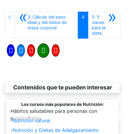
«
»
3: Cálculo del peso
4
5: 5
ideal y del índice de
claves
Anterior
masa corporal
para la
Siguiente
dieta
Contenidos que te pueden interesar
Los cursos más populares de Nutrición:
-
Hábitos saludables para personas con
esquizofrenia.
-
Nutrición natural
-
Nutrición y Dietas de Adelgazamiento