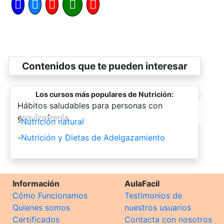
Contenidos que te pueden interesar
Los cursos más populares de Nutrición:
-
Hábitos saludables para personas con
esquizofrenia.
-
Nutrición natural
-
Nutrición y Dietas de Adelgazamiento
Información
AulaFacil
Cómo Funcionamos
Testimonios de
Quienes somos
nuestros usuarios
Certificados
Contacta con nosotros