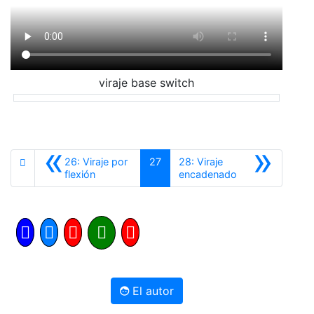
viraje base switch
«
»
26: Viraje por
27
28: Viraje
Anterior
Siguiente
flexión
encadenado
El autor