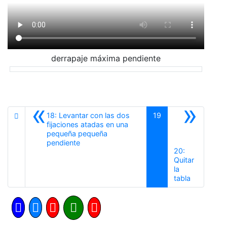
derrapaje máxima pendiente
«
»
18: Levantar con las dos
19
fijaciones atadas en una
pequeña pequeña
Anterior
pendiente
20:
Quitar
la
Siguiente
tabla