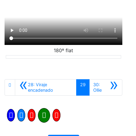
180º flat
«
»
28: Viraje
29
30:
Anterior
Siguiente
encadenado
Ollie