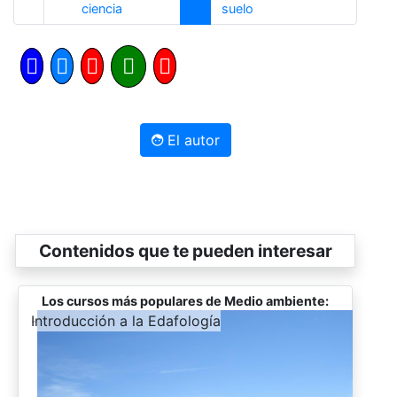
Anterior
Siguiente
ciencia
suelo
El autor
Contenidos que te pueden interesar
Los cursos más populares de Medio ambiente:
-
Introducción a la Edafología