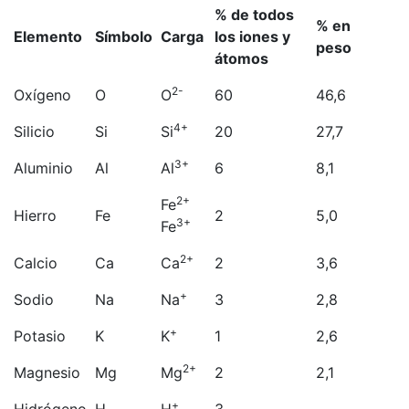
% de todos
% en
Elemento
Símbolo
Carga
los iones y
peso
átomos
2-
Oxígeno
O
O
60
46,6
4+
Silicio
Si
Si
20
27,7
3+
Aluminio
Al
Al
6
8,1
2+
Fe
Hierro
Fe
2
5,0
3+
Fe
2+
Calcio
Ca
Ca
2
3,6
+
Sodio
Na
Na
3
2,8
+
Potasio
K
K
1
2,6
2+
Magnesio
Mg
Mg
2
2,1
+
Hidrógeno
H
H
3