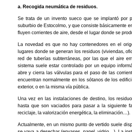
a. Recogida neumática de residuos.
Se trata de un invento sueco que se implantó por 
suburbio de Estocolmo, y que consiste básicamente en
fluyen corrientes de aire, desde el lugar donde se pro
La novedad es que no hay contenedores en el orige
lugares donde se generan los residuos (viviendas, of
red de tuberías subterráneas, por las que el aire em
sistema suele estar controlado por un equipo informá
abre y cierra las válvulas para el paso de las corrie
encuentran normalmente en los sótanos de los edificio
exterior, o en la misma vía pública.
Una vez en las instalaciones de destino, los resi
hasta que son vaciados para pasar a la siguiente fa
reciclaje, la valorización energética, la eliminación…).
Actualmente, en un mismo punto de vertido suele disp
se vaya a desechar (envases, papel, vidrio…). La ins