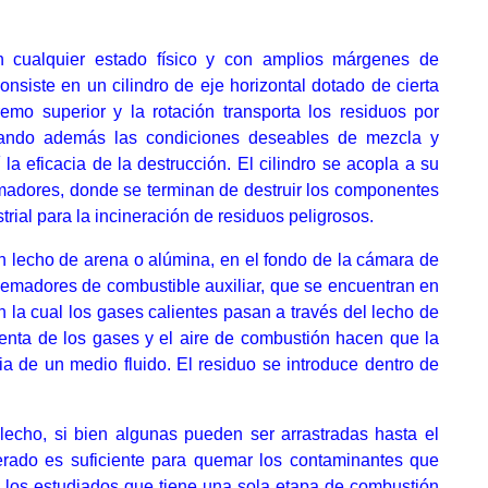
cualquier estado físico y con amplios márgenes de
nsiste en un cilindro de eje horizontal dotado de cierta
emo superior y la rotación transporta los residuos por
nando además las condiciones deseables de mezcla y
la eficacia de la destrucción. El cilindro se acopla a su
adores, donde se terminan de destruir los componentes
rial para la incineración de residuos peligrosos.
n lecho de arena o alúmina, en el fondo de la cámara de
emadores de combustible auxiliar, que se encuentran en
 en la cual los gases calientes pasan a través del lecho de
lenta de los gases y el aire de combustión hacen que la
ia de un medio fluido. El residuo se introduce dentro de
lecho, si bien algunas pueden ser arrastradas hasta el
erado es suficiente para quemar los contaminantes que
de los estudiados que tiene una sola etapa de combustión