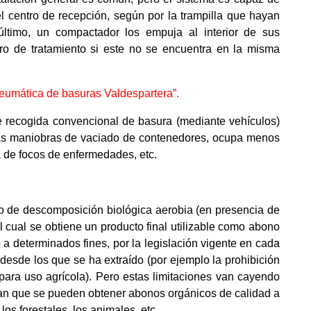
el centro de recepción, según por la trampilla que hayan
ltimo, un compactador los empuja al interior de sus
ro de tratamiento si este no se encuentra en la misma
neumática de basuras Valdespartera”.
 de recogida convencional de basura (mediante vehículos)
 las maniobras de vaciado de contenedores, ocupa menos
a de focos de enfermedades, etc.
so de descomposición biológica aerobia (en presencia de
el cual se obtiene un producto final utilizable como abono
 a determinados fines, por la legislación vigente en cada
desde los que se ha extraído (por ejemplo la prohibición
ara uso agrícola). Pero estas limitaciones van cayendo
ran que se pueden obtener abonos orgánicos de calidad a
los forestales, los animales, etc.