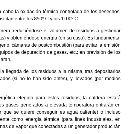
 a cabo la oxidación térmica controlada de los desechos,
cilan entre los 850º C y los 1100º C.
cinera, reduciéndose el volumen de residuos a gestionar
as) y obteniéndose energía (en su caso). Es fundamental
xígeno, cámaras de postcombustión (para evitar la emisión
ipos de depuración de gases, etc.; en previsión de los
laran.
a llegada de los residuos a la misma, tras depositarlos
ados (si no lo han sido antes), y llevados (por medios
rgética elegido para estos residuos, la caldera estará
os gases generados a elevada temperatura entrarán en
lo que se quiere conseguir es agua caliente) o incluso
ente como energía térmica (para fines industriales, en
binas de vapor que conectadas a un generador producirán