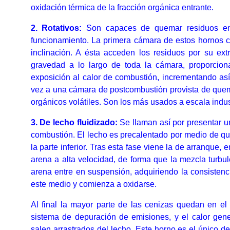
oxidación térmica de la fracción orgánica entrante.
2. Rotativos:
Son capaces de quemar residuos en 
funcionamiento. La primera cámara de estos hornos co
inclinación. A ésta acceden los residuos por su extr
gravedad a lo largo de toda la cámara, proporcio
exposición al calor de combustión, incrementando así 
vez a una cámara de postcombustión provista de quem
orgánicos volátiles. Son los más usados a escala indust
3. De lecho fluidizado:
Se llaman así por presentar u
combustión. El lecho es precalentado por medio de qu
la parte inferior. Tras esta fase viene la de arranque,
arena a alta velocidad, de forma que la mezcla turbu
arena entre en suspensión, adquiriendo la consistenc
este medio y comienza a oxidarse.
Al final la mayor parte de las cenizas quedan en el 
sistema de depuración de emisiones, y el calor gen
salen arrastrados del lecho. Este horno es el único 