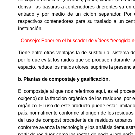
derivar las basuras a contenedores diferentes ya en 
entrado y por medio de un ciclón separador. Por ú
respectivos contenedores para su traslado a un cent
instalación.
- Consejo: Poner en el buscador de vídeos “recogida 
Tiene entre otras ventajas la de sustituir al sistema
por lo que evita los ruidos que se producen durante
espacio, reduce los malos olores, suprime la presenci
b. Plantas de compostaje y gasificación.
El compostaje al que nos referimos aquí, es el proce
oxígeno) de la fracción orgánica de los residuos, por 
orgánico. El uso de este producto puede estar limitado
país, normalmente conforme al origen de los residuos 
del uso de compost procedente de residuos urbanos p
conforme avanza la tecnología y los análisis demuest
partir de residuos como los restos de poda y jardinería, 