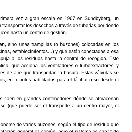
primera vez a gran escala en 1967 en Sundbyberg, un
 transportar los desechos a través de tuberías por donde
ducen hasta un centro de gestión.
n, sino unas trampillas (o buzones) colocadas en los
icinas, establecimientos…) y que están conectadas a esa
puja a los residuos hasta la central de recogida. Este
tico, que acciona los ventiladores o turboextractores, y
ntes de aire que transportan la basura. Estas válvulas se
s, en recintos habilitados para el fácil acceso desde el
duos caen en grandes contenedores dónde se almacenan
se (que puede ser el transporte a un centro mayor, el
onerse de varios buzones, según el tipo de residuo que
talación general es común, pero el sistema es capaz de