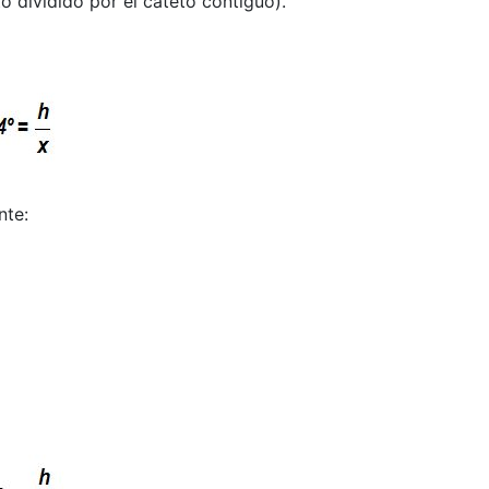
o dividido por el cateto contiguo).
nte: