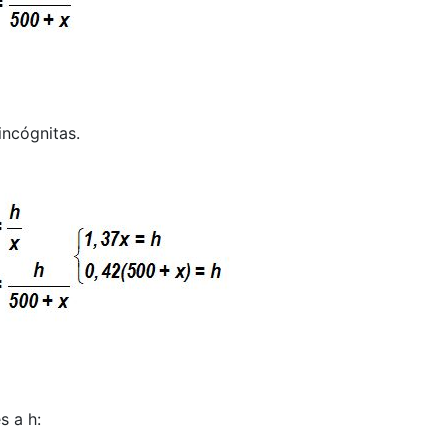
ncógnitas.
s a h: