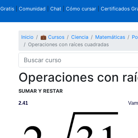
 Gratis
|
Comunidad
|
Chat
|
Cómo cursar
|
Certificados Gra
Inicio
💼 Cursos
Ciencia
Matemáticas
Po
Operaciones con raíces cuadradas
Operaciones con ra
SUMAR Y RESTAR
2.41
Vamos 