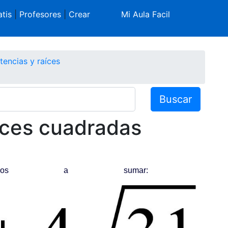
tis
|
Profesores
|
Crear
Mi Aula Facil
tencias y raíces
Buscar
íces cuadradas
a sumar: