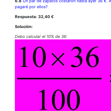
6.8
Un par de zapatos costaron hasta ayer 36 €. A
pagaré por ellos?
Respuesta:
32,40 €
Solución:
Debo calcular el 10% de 36: