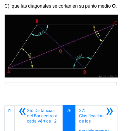
C) que las diagonales se cortan en su punto medio
O.
«
»
25: Distancias
26
27:
del Baricentro a
Clasificación
Anterior
cada vértice -2
de los
Siguiente
paralelogramos