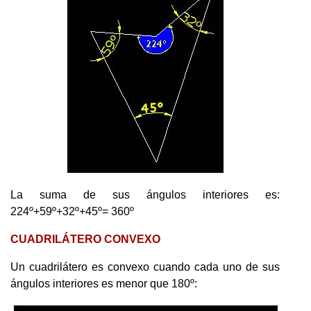
La suma de sus ángulos interiores es:
224º+59º+32º+45º= 360º
CUADRILÁTERO CONVEXO
Un cuadrilátero es convexo cuando cada uno de sus
ángulos interiores es menor que 180º: