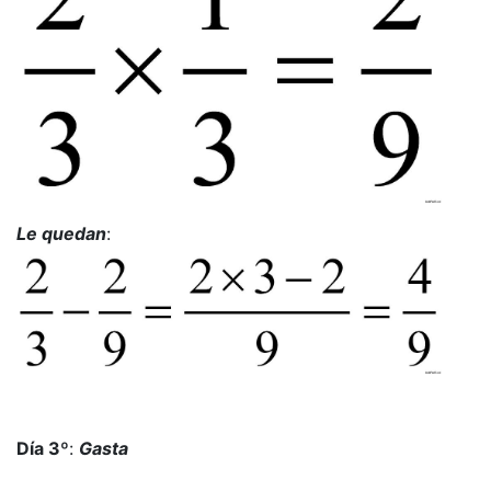
Le quedan
:
Día 3º
:
Gasta