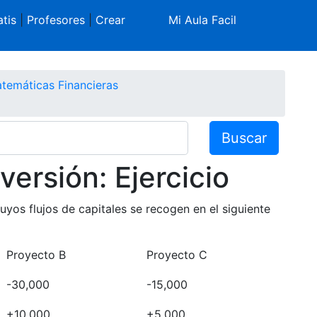
tis
|
Profesores
|
Crear
Mi Aula Facil
temáticas Financieras
Buscar
versión: Ejercicio
uyos flujos de capitales se recogen en el siguiente
Proyecto B
Proyecto C
-30,000
-15,000
+10,000
+5,000