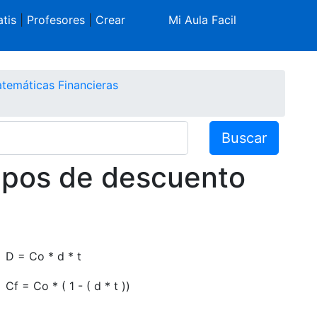
tis
|
Profesores
|
Crear
Mi Aula Facil
temáticas Financieras
Buscar
tipos de descuento
D = Co * d * t
Cf = Co * ( 1 - ( d * t ))