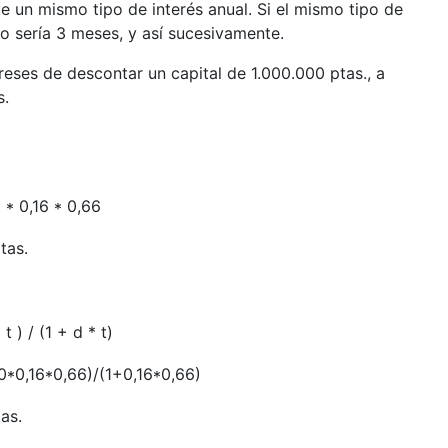
ue un mismo tipo de interés anual. Si el mismo tipo de
azo sería 3 meses, y así sucesivamente.
reses de descontar un capital de 1.000.000 ptas., a
s.
t
 * 0,16 * 0,66
tas.
t ) / (1 + d * t)
0*0,16*0,66)/(1+0,16*0,66)
as.