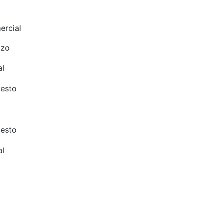
rcial
azo
al
esto
esto
al