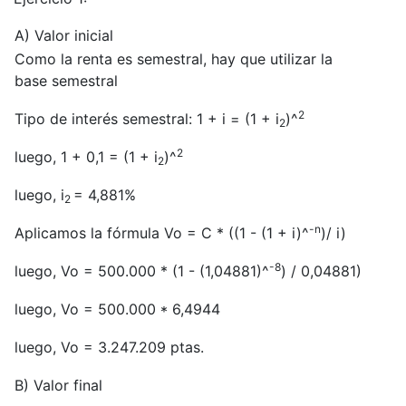
A) Valor inicial
Como la renta es semestral, hay que utilizar la
base semestral
2
Tipo de interés semestral: 1 + i = (1 + i
)^
2
2
luego, 1 + 0,1 = (1 + i
)^
2
luego, i
= 4,881%
2
-n
Aplicamos la fórmula Vo = C * ((1 - (1 + i)^
)/ i)
-8
luego, Vo = 500.000 * (1 - (1,04881)^
) / 0,04881)
luego, Vo = 500.000 * 6,4944
luego, Vo = 3.247.209 ptas.
B) Valor final