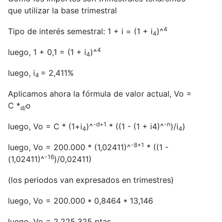
que utilizar la base trimestral
4
Tipo de interés semestral: 1 + i = (1 + i
)^
4
4
luego, 1 + 0,1 = (1 + i
)^
4
luego, i
= 2,411%
4
Aplicamos ahora la fórmula de valor actual, Vo =
C *
o
d/
-d+1
-n
luego, Vo = C * (1+i
)^
* ((1 - (1 + i4)^
)/i
)
4
4
-8+1
luego, Vo = 200.000 * (1,02411)^
* ((1 -
-16
(1,02411)^
)/0,02411)
(los periodos van expresados en trimestres)
luego, Vo = 200.000 * 0,8464 * 13,146
luego, Vo = 2.225.325 ptas.