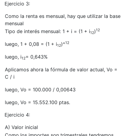
Ejercicio 3:
Como la renta es mensual, hay que utilizar la base
mensual
12
Tipo de interés mensual: 1 + i = (1 + i
)
12
12
luego, 1 + 0,08 = (1 + i
)^
12
luego, i
= 0,643%
12
Aplicamos ahora la fórmula de valor actual, Vo =
C / i
luego, Vo = 100.000 / 0,00643
luego, Vo = 15.552.100 ptas.
Ejercicio 4:
A) Valor inicial
Como los importes son trimestrales tendremos