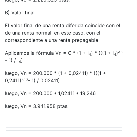
B) Valor final
El valor final de una renta diferida coincide con el
de una renta normal, en este caso, con el
correspondiente a una renta prepagable
n
Aplicamos la fórmula Vn = C * (1 + i
) * (((1 + i
)^
4
4
- 1) / i
)
4
luego, Vn = 200.000 * (1 + 0,02411) * (((1 +
16
0,2411)^
- 1) / 0,02411)
luego, Vn = 200.000 * 1,02411 * 19,246
luego, Vn = 3.941.958 ptas.