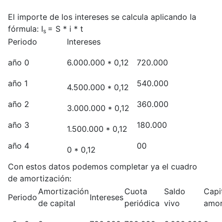
El importe de los intereses se calcula aplicando la
fórmula: I
= S * i * t
s
Periodo
Intereses
año 0
6.000.000 * 0,12
720.000
año 1
540.000
4.500.000 * 0,12
año 2
360.000
3.000.000 * 0,12
año 3
180.000
1.500.000 * 0,12
año 4
00
0 * 0,12
Con estos datos podemos completar ya el cuadro
de amortización:
Amortización
Cuota
Saldo
Capi
Periodo
Intereses
de capital
periódica
vivo
amor