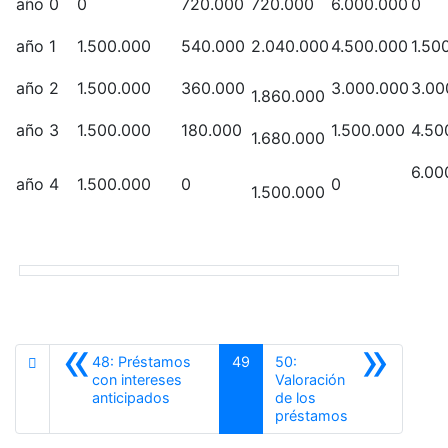
año 0
0
720.000
720.000
6.000.000
0
año 1
1.500.000
540.000
2.040.000
4.500.000
1.50
año 2
1.500.000
360.000
3.000.000
3.00
1.860.000
año 3
1.500.000
180.000
1.500.000
4.50
1.680.000
6.00
año 4
1.500.000
0
0
1.500.000
«
»
48: Préstamos
49
50:
con intereses
Valoración
Anterior
anticipados
de los
Siguiente
préstamos