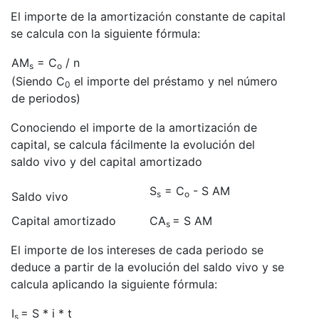
El importe de la amortización constante de capital
se calcula con la siguiente fórmula:
AM
= C
/ n
s
o
(Siendo C
el importe del préstamo y nel número
0
de periodos)
Conociendo el importe de la amortización de
capital, se calcula fácilmente la evolución del
saldo vivo y del capital amortizado
S
= C
- S AM
s
o
Saldo vivo
Capital amortizado
CA
= S AM
s
El importe de los intereses de cada periodo se
deduce a partir de la evolución del saldo vivo y se
calcula aplicando la siguiente fórmula:
I
= S * i * t
s