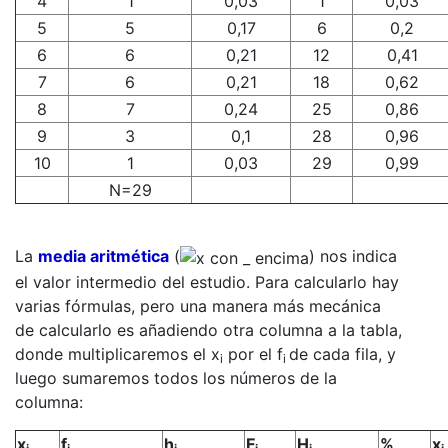
4
1
0,03
1
0,03
5
5
0,17
6
0,2
6
6
0,21
12
0,41
7
6
0,21
18
0,62
8
7
0,24
25
0,86
9
3
0,1
28
0,96
10
1
0,03
29
0,99
N=29
La
media aritmética
(
) nos indica
el valor intermedio del estudio. Para calcularlo hay
varias fórmulas, pero una manera más mecánica
de calcularlo es añadiendo otra columna a la tabla,
donde multiplicaremos el x
por el f
de cada fila, y
i
i
luego sumaremos todos los números de la
columna:
x
f
h
F
H
%
x