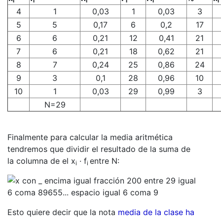
i
i
i
i
i
i
4
1
0,03
1
0,03
3
5
5
0,17
6
0,2
17
6
6
0,21
12
0,41
21
7
6
0,21
18
0,62
21
8
7
0,24
25
0,86
24
9
3
0,1
28
0,96
10
10
1
0,03
29
0,99
3
N=29
Finalmente para calcular la media aritmética
tendremos que dividir el resultado de la suma de
la columna de el x
· f
entre N:
i
i
Esto quiere decir que la nota
media de la clase ha