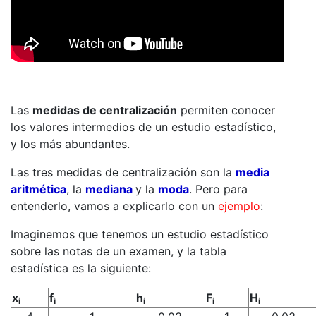
Las
medidas de centralización
permiten conocer
los valores intermedios de un estudio estadístico,
y los más abundantes.
Las tres medidas de centralización son la
media
aritmética
, la
mediana
y la
moda
. Pero para
entenderlo, vamos a explicarlo con un
ejemplo
:
Imaginemos que tenemos un estudio estadístico
sobre las notas de un examen, y la tabla
estadística es la siguiente:
x
f
h
F
H
i
i
i
i
i