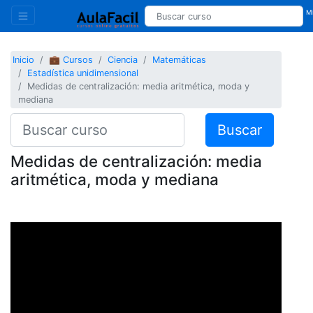
Mi
Inicio
💼 Cursos
Ciencia
Matemáticas
Estadística unidimensional
Medidas de centralización: media aritmética, moda y
mediana
Buscar
Medidas de centralización: media
aritmética, moda y mediana