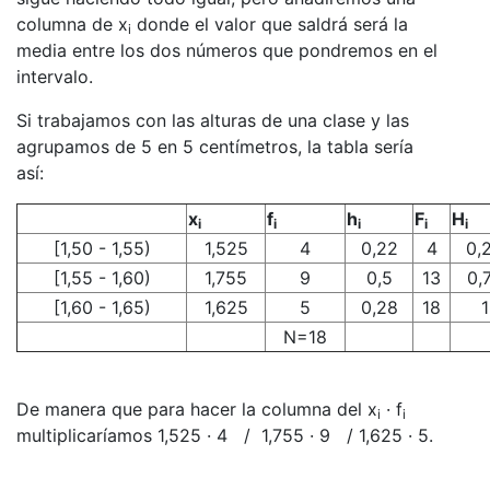
columna de x
donde el valor que saldrá será la
i
media entre los dos números que pondremos en el
intervalo.
Si trabajamos con las alturas de una clase y las
agrupamos de 5 en 5 centímetros, la tabla sería
así:
x
f
h
F
H
i
i
i
i
i
[1,50 - 1,55)
1,525
4
0,22
4
0,
[1,55 - 1,60)
1,755
9
0,5
13
0,
[1,60 - 1,65)
1,625
5
0,28
18
1
N=18
De manera que para hacer la columna del x
· f
i
i
multiplicaríamos 1,525 · 4 / 1,755 · 9 / 1,625 · 5.