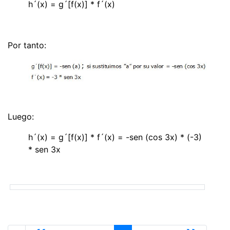
h´(x) = g´[f(x)] * f´(x)
Por tanto:
Luego:
h´(x) = g´[f(x)] * f´(x) = -sen (cos 3x) * (-3)
* sen 3x