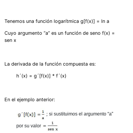
Tenemos una función logarítmica g[f(x)] = ln a
Cuyo argumento “a” es un función de seno f(x) =
sen x
La derivada de la función compuesta es:
h´(x) = g´[f(x)] * f´(x)
En el ejemplo anterior:
;
si sustituimos
el argumento “a”
por su valor