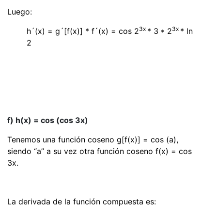
Luego:
3x
3x
h´(x) = g´[f(x)] * f´(x) = cos 2
* 3 * 2
* ln
2
f) h(x) = cos (cos 3x)
Tenemos una función coseno g[f(x)] = cos (a),
siendo “a” a su vez otra función coseno f(x) = cos
3x.
La derivada de la función compuesta es: