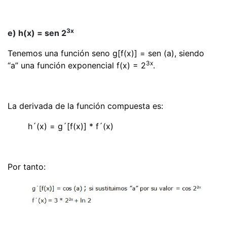
3x
e) h(x) = sen 2
Tenemos una función seno g[f(x)] = sen (a), siendo
3x
“a” una función exponencial f(x) = 2
.
La derivada de la función compuesta es:
h´(x) = g´[f(x)] * f´(x)
Por tanto: