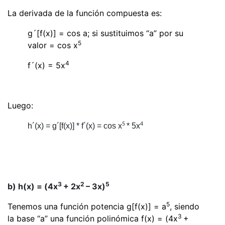
La derivada de la función compuesta es:
g´[f(x)] = cos a
; si sustituimos
“a” por su
5
valor
= cos x
4
f´(x) = 5x
Luego:
5
4
h´(x) = g´[f(x)] * f´(x) = cos x
* 5x
3
2
5
b) h(x) = (4x
+ 2x
– 3x)
5
Tenemos una función potencia g[f(x)] = a
, siendo
3
la base “a” una función polinómica f(x) = (4x
+