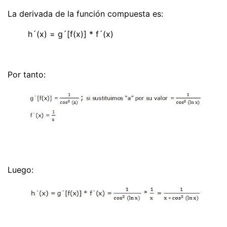
La derivada de la función compuesta es:
h´(x) = g´[f(x)] * f´(x)
Por tanto:
Luego: