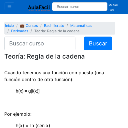
Mi Aula
Facil
Inicio
💼 Cursos
Bachillerato
Matemáticas
Derivadas
Teoría: Regla de la cadena
Buscar
Teoría: Regla de la cadena
Cuando tenemos una función compuesta (una
función dentro de otra función):
h(x) = g[f(x)]
Por ejemplo:
h(x) = ln (sen x)