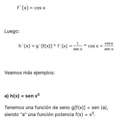
Luego:
Veamos más ejemplos:
5
a) h(x) = sen x
Tenemos una función de seno g[f(x)] = sen (a),
5
siendo “a” una función potencia f(x) = x
.