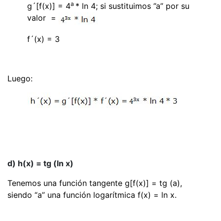
a
g´[f(x)] = 4
* ln 4
; si sustituimos
”a” por su
valor
=
f´(x) = 3
Luego:
d) h(x) = tg (ln x)
Tenemos una función tangente g[f(x)] = tg (a),
siendo “a” una función logarítmica f(x) = ln x.