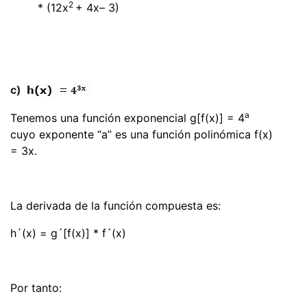
2
* (12x
+ 4x– 3)
c)
a
Tenemos una función exponencial g[f(x)] = 4
cuyo exponente “a” es una función polinómica f(x)
= 3x.
La derivada de la función compuesta es:
h´(x) = g´[f(x)] * f´(x)
Por tanto: