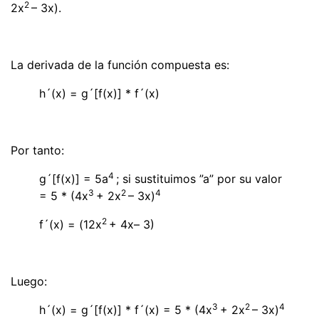
2
2x
– 3x).
La derivada de la función compuesta es:
h´(x) = g´[f(x)] * f´(x)
Por tanto:
4
g´[f(x)] = 5a
; si sustituimos
”a” por su valor
3
2
4
= 5 * (4x
+ 2x
– 3x)
2
f´(x) = (12x
+ 4x– 3)
Luego:
3
2
4
h´(x) = g´[f(x)] * f´(x) = 5 * (4x
+ 2x
– 3x)