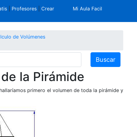
tis
|
Profesores
|
Crear
Mi Aula Facil
lculo de Volúmenes
Buscar
de la Pirámide
 hallaríamos primero el volumen de toda la pirámide y