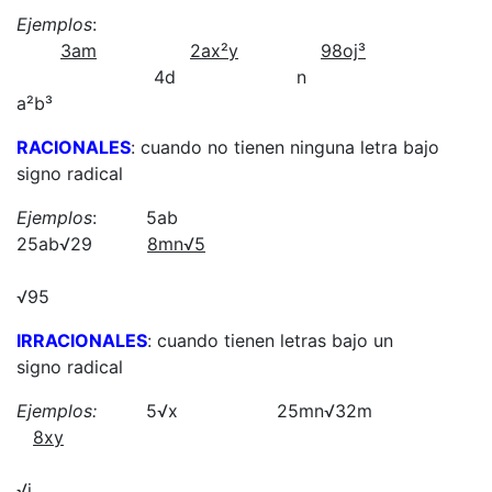
Ejemplos
:
3am
2ax²y
98oj³
4d n
a²b³
RACIONALES
: cuando no tienen ninguna letra bajo
signo radical
Ejemplos
: 5ab
25ab√29
8mn
√5
√95
IRRACIONALES
: cuando tienen letras bajo un
signo radical
Ejemplos:
5√x 25mn√32m
8xy
√j