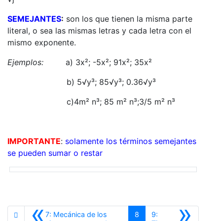
SEMEJANTES
:
son los que tienen la misma parte
literal, o sea las mismas letras y cada letra con el
mismo exponente.
Ejemplos:
a) 3x²; -5x²; 91x²; 35x²
b) 5√y³; 85√y³; 0.36√y³
c)4m² n³; 85 m² n³;3/5 m² n³
IMPORTANTE
:
solamente los términos semejantes
se pueden sumar o restar
«
»
7: Mecánica de los
8
9: