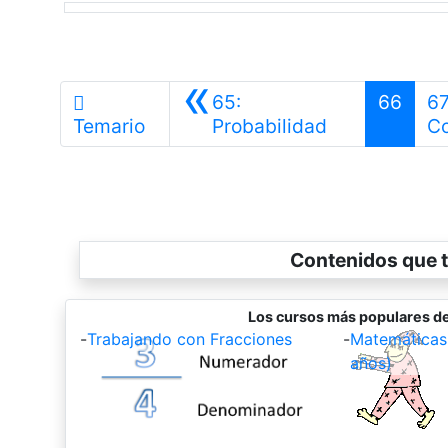
«
65:
66
67
Anterior
Temario
Probabilidad
C
Contenidos que t
Los cursos más populares d
-
Trabajando con Fracciones
-
Matemáticas
años)