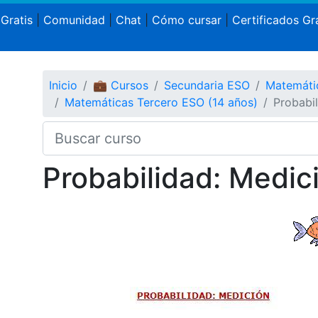
 Gratis
|
Comunidad
|
Chat
|
Cómo cursar
|
Certificados Gra
Inicio
💼 Cursos
Secundaria ESO
Matemáti
Matemáticas Tercero ESO (14 años)
Probabil
Probabilidad: Medic