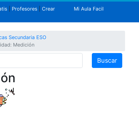
tis
|
Profesores
|
Crear
Mi Aula Facil
cas Secundaria ESO
idad: Medición
Buscar
ión