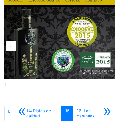
«
»
14: Pistas de
15
16: Las
Anterior
Siguiente
calidad
garantías