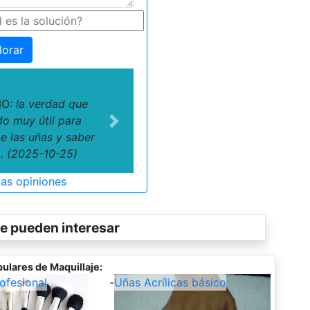
lorar
NO:
la verdad que
o muy útil para
Next
e las uñas y saber
 . (2025-10-25)
las opiniones
e pueden interesar
ulares de Maquillaje:
ofesional
-
Uñas Acrílicas básico