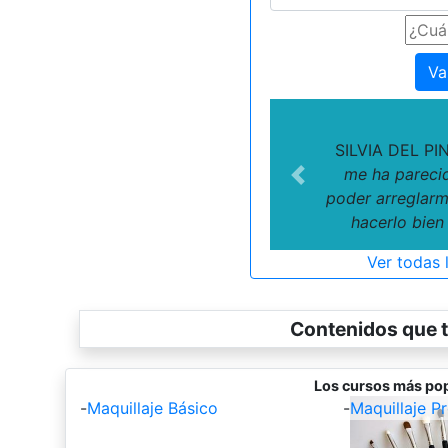
Va
SILVIA DEL PI
me ha parecid
Previous
poder arreglarm
hacerlo bien
Ver todas 
Contenidos que t
Los cursos más pop
-
Maquillaje Básico
-
Maquillaje Pr